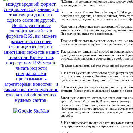
П.Сезанн не смешивал основные цвета между собо
друг на друга цветовых стекол.
Вот что писал об этом Эмиль Бернар в 1904 году: 
покрывал его другим, большим пятном, затем трет
перекрывая друг друга, не вылепливали цветом ф
Художник работал над всей композицией, касаясь т
возвращался к тому или иному участку, новое по
Прозрачность акварели сохранялась.
Трудно сейчас сказать с уверенностью, кто наряд
так как многие его современники работали, стара
Так или иначе, описанный способ просматриваетс
приходилось видеть выполненные похожим образо
отличала воздушность в сочетании с особой звонк
Последовательность работы этим способом следу
1. На лист бумаги нанести свободный рисунок г
использования ластика. Ошибочные линии, если о
бумаге, они дополнят будущий цветовой слой нек
2. Нанести цвет, начиная с синего, на тех участк
степени. Мазки следует делать небольшие, по фор
Затем нужно нанести остальные цвета один за др
красный, зеленый, желтый. Важно, что переход от
постепенным. К чистым цветам в небольшом коли
Перекрывание одного цветового пятна другим мо
цвет кое-где просматривался в чистом виде. В эт
способа.
3. На данном этапе нужно сделать цветовые акцен
подчеркивающие форму изображаемого предмета 