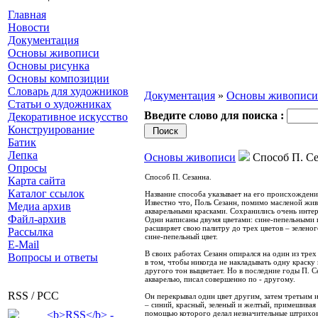
Главная
Новости
Документация
Основы живописи
Основы рисунка
Основы композиции
Словарь для художников
Документация
»
Основы живописи
Статьи о художниках
Введите слово для поиска :
Декоративное искусство
Конструирование
Батик
Лепка
Основы живописи
Способ П. Се
Опросы
Способ П. Сезанна.
Карта сайта
Каталог ссылок
Название способа указывает на его происхождени
Известно что, Поль Сезанн, помимо масленой жив
Медиа архив
акварельными красками. Сохранились очень инте
Файл-архив
Одни написаны двумя цветами: сине-пепельными 
расширяет свою палитру до трех цветов – зеленог
Рассылка
сине-пепельный цвет.
E-Mail
В своих работах Сезанн опирался на один из тре
Вопросы и ответы
в том, чтобы никогда не накладывать одну краск
другого тон выцветает. Но в последние годы П. С
акварелью, писал совершенно по - другому.
RSS / РСС
Он перекрывал один цвет другим, затем третьим и
– синий, красный, зеленый и желтый, примешивая 
помощью которого делал незначительные штриховы