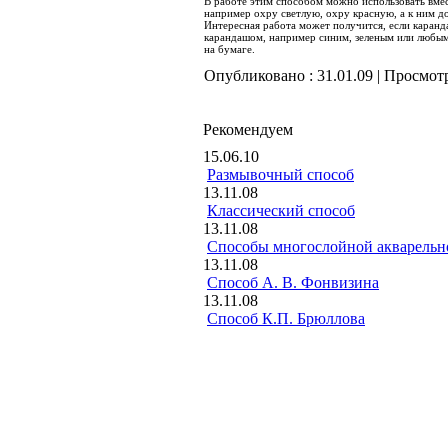
В работе этим способом можно использовать вмес
например охру светлую, охру красную, а к ним д
Интересная работа может получится, если каранд
карандашом, например синим, зеленым или любым
на бумаге.
Опубликовано :
31.01.09
| Просмот
Рекомендуем
15.06.10
Размывочный способ
13.11.08
Классический способ
13.11.08
Способы многослойной акварель
13.11.08
Способ А. В. Фонвизина
13.11.08
Способ К.П. Брюллова